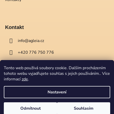
Kontakt
info
@
agleia.cz
+420 776 750 776
Tento web používá soubory cookie. Dalším procházením
tohoto webu vyjadřujete souhlas s jejich používáním.. Více
informací
zde
.
Nastavení
Vytvořil Shoptet
Copyright 2026
Agleia
. Všechna práva vyhrazena.
Odmítnout
Souhlasím
Když má tvorba čas