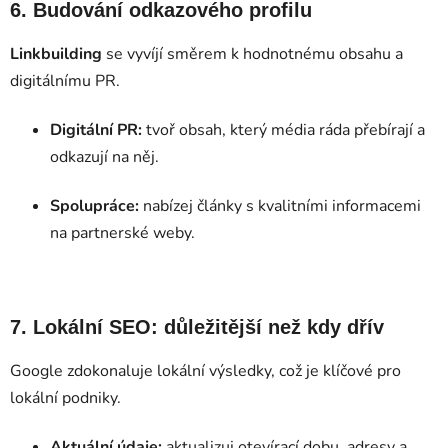
6. Budování odkazového profilu
Linkbuilding
se vyvíjí směrem k hodnotnému obsahu a
digitálnímu PR.
Digitální PR:
tvoř obsah, který média ráda přebírají a
odkazují na něj.
Spolupráce:
nabízej články s kvalitními informacemi
na partnerské weby.
7. Lokální SEO: důležitější než kdy dřív
Google zdokonaluje lokální výsledky, což je klíčové pro
lokální podniky.
Aktuální údaje:
aktualizuj otevírací dobu, adresy a