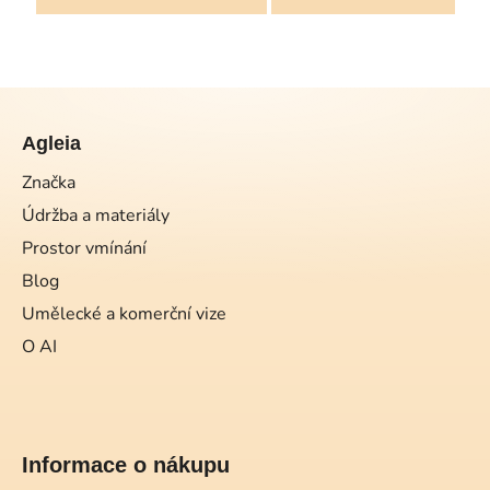
Z
á
Agleia
p
a
Značka
t
Údržba a materiály
í
Prostor vmínání
Blog
Umělecké a komerční vize
O AI
Informace o nákupu