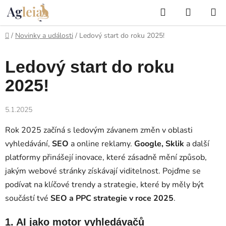
Přejít
Hledat
NÁKUP
na
KOŠÍK
obsah
Domů
/
Novinky a události
/
Ledový start do roku 2025!
Ledový start do roku
2025!
5.1.2025
Rok 2025 začíná s ledovým závanem změn v oblasti
vyhledávání,
SEO
a online reklamy.
Google, Sklik
a další
platformy přinášejí inovace, které zásadně mění způsob,
jakým webové stránky získávají viditelnost. Pojďme se
podívat na klíčové trendy a strategie, které by měly být
součástí tvé
SEO a PPC strategie v roce 2025
.
1. AI jako motor vyhledávačů