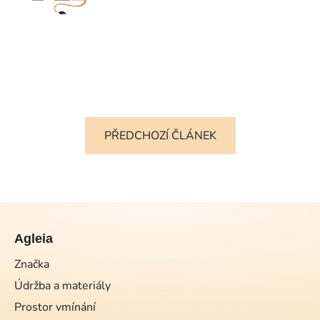
PŘEDCHOZÍ ČLÁNEK
Z
á
Agleia
p
a
Značka
t
Údržba a materiály
í
Prostor vmínání