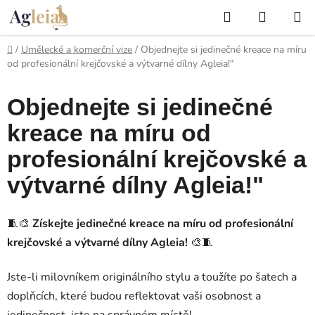
Přejít
Hledat
NÁKUP
na
KOŠÍK
obsah
Domů
/
Umělecké a komerční vize
/
Objednejte si jedinečné kreace na míru
od profesionální krejčovské a výtvarné dílny Agleia!"
Objednejte si jedinečné
kreace na míru od
profesionální krejčovské a
výtvarné dílny Agleia!"
🧵🎨
Získejte jedinečné kreace na míru od profesionální
krejčovské a výtvarné dílny Agleia!
🎨🧵
Jste-li milovníkem originálního stylu a toužíte po šatech a
doplňcích, které budou reflektovat vaši osobnost a
jedinečnost, jste na správném místě!