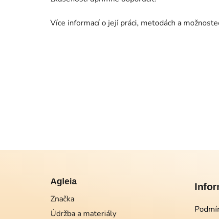
Více informací o její práci, metodách a možnost
Z
á
Agleia
Info
p
Značka
a
Podmín
Údržba a materiály
t