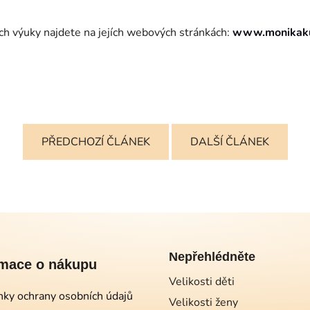
ech výuky najdete na jejích webových stránkách:
www.monikaku
PŘEDCHOZÍ ČLÁNEK
DALŠÍ ČLÁNEK
Nepřehlédněte
rmace o nákupu
Velikosti děti
ky ochrany osobních údajů
Velikosti ženy