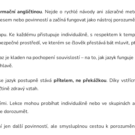
ormační angličtinou
. Nejde o rychlé návody ani zázračné met
tresem nebo povinností a začíná fungovat jako nástroj porozum
tupu. Ke každému přistupuje individuálně, s respektem k tem
ezpečné prostředí, ve kterém se člověk přestává bát mluvit, pt
z je kladen na pochopení souvislostí – na to, jak jazyk funguje
hlavě.
se jazyk postupně stává
přítelem, ne překážkou
. Díky vstří
čtině zdravý vztah.
ělými. Lekce mohou probíhat individuálně nebo ve skupinách 
se dorozumět.
ní jen další povinností, ale smysluplnou cestou k porozumě