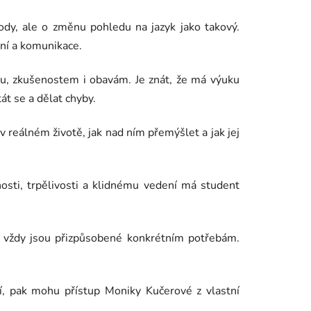
ody, ale o změnu pohledu na jazyk jako takový.
ění a komunikace.
pu, zkušenostem i obavám. Je znát, že má výuku
át se a dělat chyby.
 v reálném životě, jak nad ním přemýšlet a jak jej
cnosti, trpělivosti a klidnému vedení má student
a vždy jsou přizpůsobené konkrétním potřebám.
ní, pak mohu přístup Moniky Kučerové z vlastní