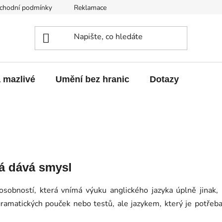
chodní podmínky
Reklamace
Odstoupení od smlouvy
a mazlivé
Umění bez hranic
Dotazy
rá dává smysl
obností, která vnímá výuku anglického jazyka úplně jinak, 
gramatických pouček nebo testů, ale jazykem, který je potřeb