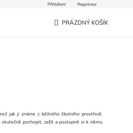
Přihlášení
Registrace
Cookie
Dopravné a platba
Shoptet Pay
PRÁZDNÝ KOŠÍK
NÁKUPNÍ
KOŠÍK
než jak ji známe z běžného školního prostředí.
a skutečně pochopit, zažít a postupně si k němu