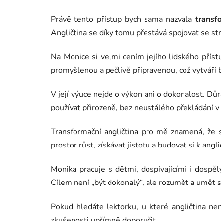
Právě tento přístup bych sama nazvala
transf
Angličtina se díky tomu přestává spojovat se s
Na Monice si velmi cením jejího lidského přís
promyšlenou a pečlivě připravenou, což vytváří b
V její výuce nejde o výkon ani o dokonalost. Důra
používat přirozeně, bez neustálého překládání v 
Transformační angličtina pro mě znamená, že 
prostor růst, získávat jistotu a budovat si k angli
Monika pracuje s dětmi, dospívajícími i dosp
Cílem není „být dokonalý“, ale rozumět a umět 
Pokud hledáte lektorku, u které angličtina ne
zkušenosti upřímně doporučit.