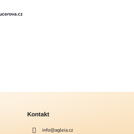
cerova.cz
Kontakt
info
@
agleia.cz