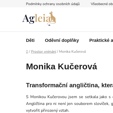
Přejít
Podmínky ochrany osobních údajů
Všeobecné ob
na
obsah
Děti
Oděvní doplňky
Praktické 
Domů
/
Prostor vnímání
/
Monika Kučerová
Monika Kučerová
Transformační angličtina, kte
S Monikou Kučerovou jsem se setkala jako s os
Angličtina pro ni není jen souborem slovíček, 
vytvořit přirozený vztah.