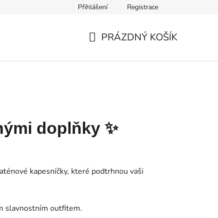
Přihlášení
Registrace
Cookie
Dopravné a platba
Shoptet Pay
PRÁZDNÝ KOŠÍK
NÁKUPNÍ
KOŠÍK
čnými doplňky ✨
í saténové kapesníčky, které podtrhnou vaši
ím slavnostním outfitem.