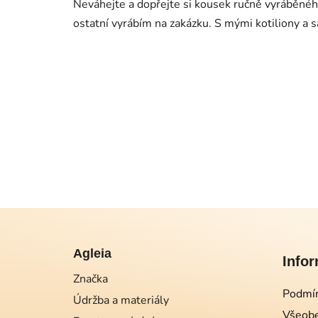
Neváhejte a dopřejte si kousek ručně vyráběnéh
ostatní vyrábím na zakázku. S mými kotiliony a 
Z
á
Agleia
Info
p
Značka
a
Podmín
Údržba a materiály
t
Všeobe