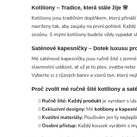
Kotiliony – Tradice, která stále žije 🌸
Kotiliony jsou tradičním doplňkem, který přináší
navrženy tak, aby zaujaly na první pohled. Každý
sezónu. S mými kotiliony budete vždy vypadat s
Saténové kapesníčky – Dotek luxusu pro 
Mé saténové kapesníčky jsou ručně šité z jemn
slavnostní událost, ať už je to ples, svatba nebo
Vyberte si z různých barev a vzorů ten, který nej
Proč zvolit mé ručně šité kotiliony a sa
Ručně šité:
Každý produkt
je vyroben s lás
Exkluzivní designy:
Mé
kotiliony a kapesn
Kvalitní materiály:
Používám jen ty
nejlepš
Osobní přístup:
Každý kousek vyrábím s myšl