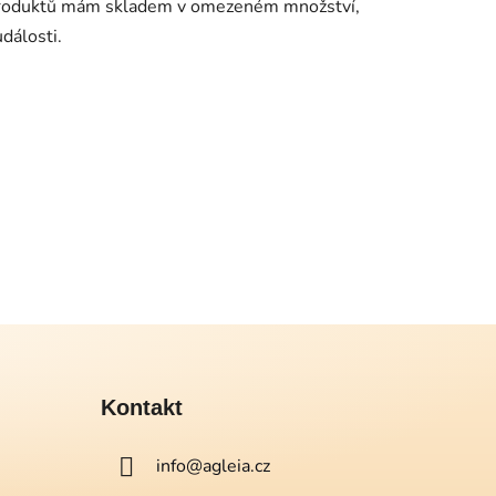
 produktů mám skladem v omezeném množství,
dálosti.
Kontakt
info
@
agleia.cz