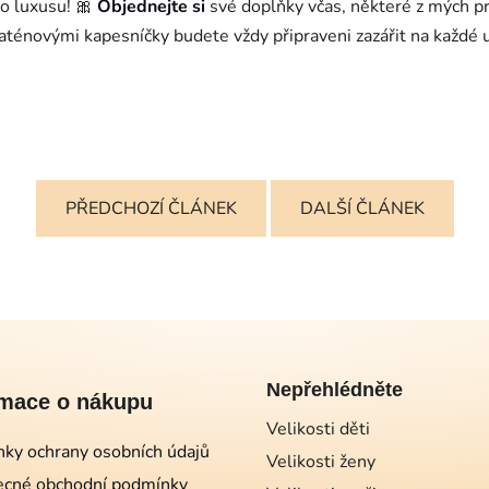
o luxusu! 🎀
Objednejte si
své doplňky včas, některé z mých
saténovými kapesníčky budete vždy připraveni zazářit na každé u
PŘEDCHOZÍ ČLÁNEK
DALŠÍ ČLÁNEK
Nepřehlédněte
rmace o nákupu
Velikosti děti
ky ochrany osobních údajů
Velikosti ženy
cné obchodní podmínky