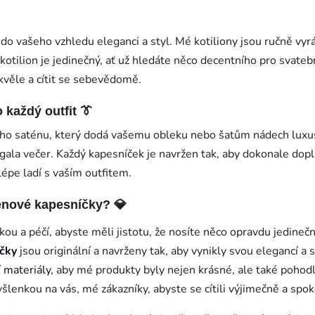
 do vašeho vzhledu eleganci a styl. Mé kotiliony jsou ručně vy
 kotilion je jedinečný, ať už hledáte něco decentního pro svat
kvěle a cítit se sebevědomě.
každý outfit 👔
ého saténu, který dodá vašemu obleku nebo šatům nádech luxu
 gala večer. Každý kapesníček je navržen tak, aby dokonale dopl
lépe ladí s vaším outfitem.
ténové kapesníčky? 💎
kou a péčí, abyste měli jistotu, že nosíte něco opravdu jedineč
íčky
jsou originální a navrženy tak, aby vynikly svou elegancí a 
í materiály
, aby mé produkty byly nejen krásné, ale také pohod
enkou na vás, mé zákazníky, abyste se cítili výjimečně a spok