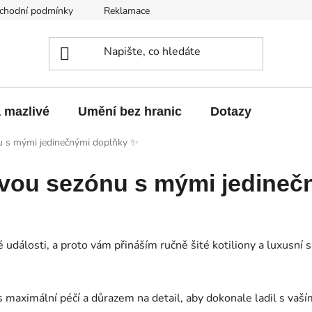
chodní podmínky
Reklamace
Odstoupení od smlouvy
a mazlivé
Umění bez hranic
Dotazy
nu s mými jedinečnými doplňky ✨
sovou sezónu s mými jedine
dé události, a proto vám přináším ručně šité kotiliony a luxusn
s maximální péčí a důrazem na detail, aby dokonale ladil s vaš