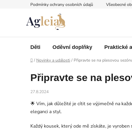
Přejít
Podmínky ochrany osobních údajů
Všeobecné ob
na
obsah
Děti
Oděvní doplňky
Praktické 
Domů
/
Novinky a události
/
Připravte se na plesovou sezó
Připravte se na ple
27.8.2024
🌟 Vím, jak důležité je cítit se výjimečně na kaž
eleganci a styl.
Každý kousek, který ode mě získáte, je vyroben 